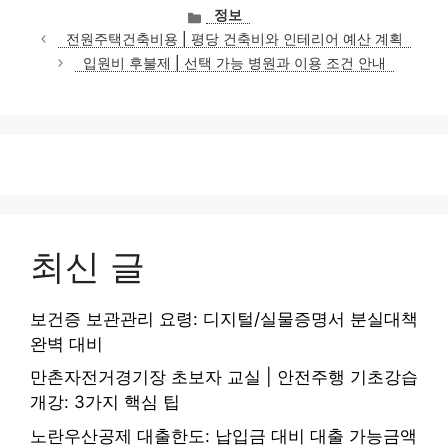
카
정보
테
전원주택건축비용 | 평당 건축비와 인테리어 예산 계획
고
입원비 후불제 | 선택 가능 병원과 이용 조건 안내
리
최신 글
보건증 보관관리 요령: 디지털/실물증명서 분실대책
완벽 대비
만촌자전거경기장 초보자 교실 | 안전주행 기초강습
개강: 3가지 핵심 팁
노란우산공제 대출한도: 납입금 대비 대출 가능금액