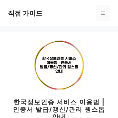
컨
텐
직접 가이드
메
츠
로
뉴
건
너
뛰
기
한국정보인증 서비스 이용법 |
인증서 발급/갱신/관리 원스톱
안내