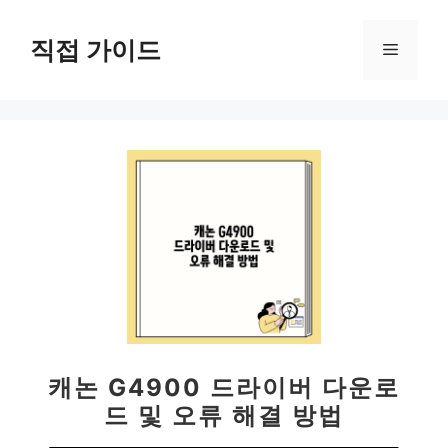
컨
텐
직접 가이드
메
츠
로
뉴
건
너
뛰
기
캐논 G4900 드라이버 다운로
드 및 오류 해결 방법