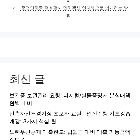
리
리
운전면허증 적성검사 면허갱신 인터넷으로 쉽게하는 방
법
최신 글
보건증 보관관리 요령: 디지털/실물증명서 분실대책
완벽 대비
만촌자전거경기장 초보자 교실 | 안전주행 기초강습
개강: 3가지 핵심 팁
노란우산공제 대출한도: 납입금 대비 대출 가능금액
A to Z