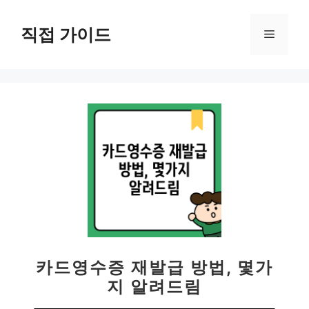
컨
텐
직접 가이드
메
츠
로
뉴
건
너
뛰
기
카드영수증 재발급 방법, 몇가
지 알려드림