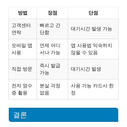
방법
장점
단점
고객센터
빠르고 간
대기시간 발생 가능
연락
단함
모바일 앱
언제 어디
앱 사용법 익숙하지
사용
서나 가능
않을 수 있음
즉시 발급
직접 방문
대기시간 발생
가능
전자 영수
분실 걱정
사용 가능 카드사 한
증 활용
없음
정
결론