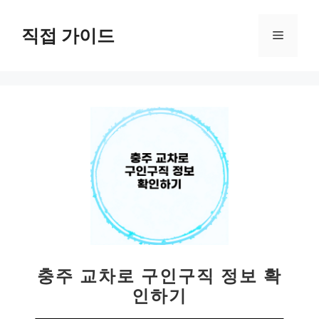
컨
텐
직접 가이드
메
츠
로
뉴
건
너
뛰
기
충주 교차로 구인구직 정보 확
인하기