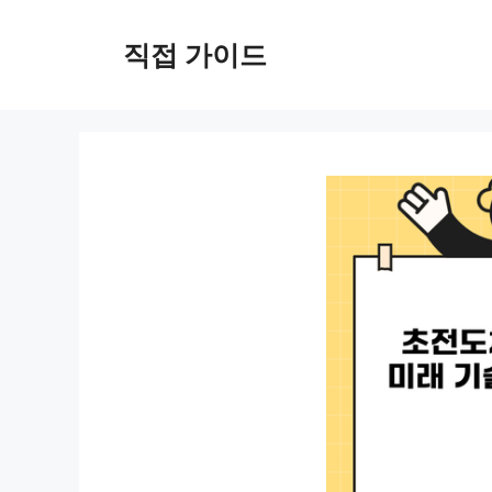
컨
텐
직접 가이드
츠
로
건
너
뛰
기