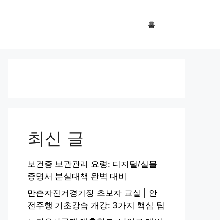
홈
최신 글
보건증 보관관리 요령: 디지털/실물
증명서 분실대책 완벽 대비
만촌자전거경기장 초보자 교실 | 안
전주행 기초강습 개강: 3가지 핵심 팁