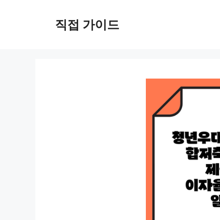
컨
텐
직접 가이드
츠
로
건
너
뛰
기