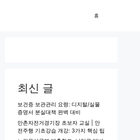
홈
최신 글
보건증 보관관리 요령: 디지털/실물
증명서 분실대책 완벽 대비
만촌자전거경기장 초보자 교실 | 안
전주행 기초강습 개강: 3가지 핵심 팁