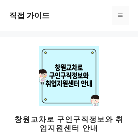
컨
텐
직접 가이드
메
츠
로
뉴
건
너
뛰
기
창원교차로 구인구직정보와 취
업지원센터 안내