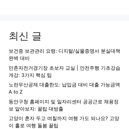
최신 글
보건증 보관관리 요령: 디지털/실물증명서 분실대책
완벽 대비
만촌자전거경기장 초보자 교실 | 안전주행 기초강습
개강: 3가지 핵심 팁
노란우산공제 대출한도: 납입금 대비 대출 가능금액
A to Z
동안구청 홈페이지 및 일자리센터 공공근로 채용정
보 알아보자: 꿀팁 대방출
고양이 혼자 두고 며칠까지 여행 가도 되나요? 고양
이 홀로 여행 돌봄 꿀팁