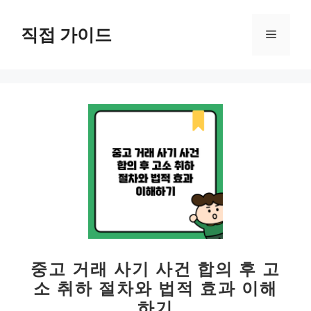
컨
텐
직접 가이드
메
츠
로
뉴
건
너
뛰
기
중고 거래 사기 사건 합의 후 고
소 취하 절차와 법적 효과 이해
하기