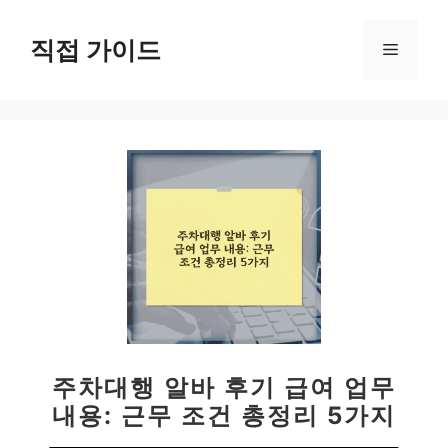
컨
텐
직접 가이드
메
츠
로
뉴
건
너
뛰
기
주차대행 알바 후기 급여 업무
내용: 근무 조건 총정리 5가지