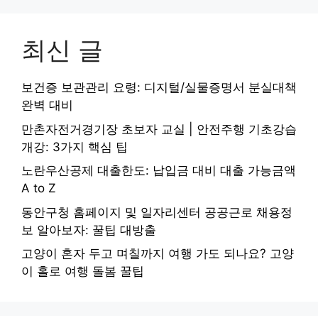
최신 글
보건증 보관관리 요령: 디지털/실물증명서 분실대책
완벽 대비
만촌자전거경기장 초보자 교실 | 안전주행 기초강습
개강: 3가지 핵심 팁
노란우산공제 대출한도: 납입금 대비 대출 가능금액
A to Z
동안구청 홈페이지 및 일자리센터 공공근로 채용정
보 알아보자: 꿀팁 대방출
고양이 혼자 두고 며칠까지 여행 가도 되나요? 고양
이 홀로 여행 돌봄 꿀팁