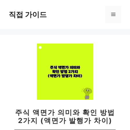
컨
텐
직접 가이드
메
츠
로
뉴
건
너
뛰
기
주식 액면가 의미와 확인 방법
2가지 (액면가 발행가 차이)