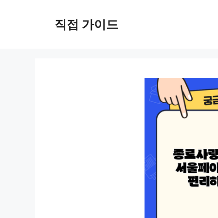
컨
텐
직접 가이드
츠
로
건
너
뛰
기