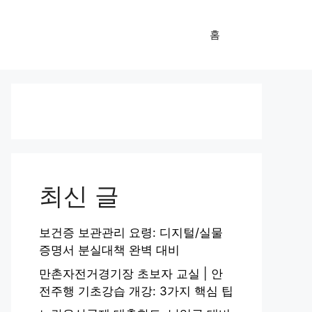
홈
최신 글
보건증 보관관리 요령: 디지털/실물
증명서 분실대책 완벽 대비
만촌자전거경기장 초보자 교실 | 안
전주행 기초강습 개강: 3가지 핵심 팁