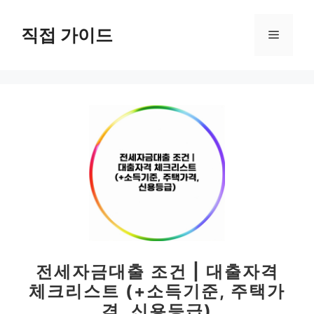
컨
텐
직접 가이드
메
츠
로
뉴
건
너
뛰
기
전세자금대출 조건 | 대출자격
체크리스트 (+소득기준, 주택가
격, 신용등급)