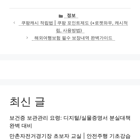
카
정보
테
쿠팡캐시 적립법 | 쿠팡 포인트제도 (+로켓와우, 캐시적
고
립, 사용방법)
리
해외여행보험 필수 보장내역 완벽가이드
최신 글
보건증 보관관리 요령: 디지털/실물증명서 분실대책
완벽 대비
만촌자전거경기장 초보자 교실 | 안전주행 기초강습