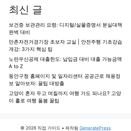
최신 글
보건증 보관관리 요령: 디지털/실물증명서 분실대책
완벽 대비
만촌자전거경기장 초보자 교실 | 안전주행 기초강습
개강: 3가지 핵심 팁
노란우산공제 대출한도: 납입금 대비 대출 가능금액
A to Z
동안구청 홈페이지 및 일자리센터 공공근로 채용정
보 알아보자: 꿀팁 대방출
고양이 혼자 두고 며칠까지 여행 가도 되나요? 고양
이 홀로 여행 돌봄 꿀팁
© 2026 직접 가이드
• 제작됨
GeneratePress