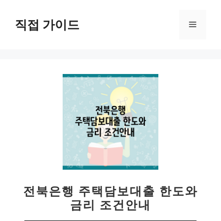
컨
텐
직접 가이드
메
츠
로
뉴
건
너
뛰
기
전북은행 주택담보대출 한도와
금리 조건안내