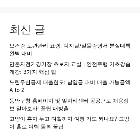
최신 글
보건증 보관관리 요령: 디지털/실물증명서 분실대책
완벽 대비
만촌자전거경기장 초보자 교실 | 안전주행 기초강습
개강: 3가지 핵심 팁
노란우산공제 대출한도: 납입금 대비 대출 가능금액
A to Z
동안구청 홈페이지 및 일자리센터 공공근로 채용정
보 알아보자: 꿀팁 대방출
고양이 혼자 두고 며칠까지 여행 가도 되나요? 고양
이 홀로 여행 돌봄 꿀팁