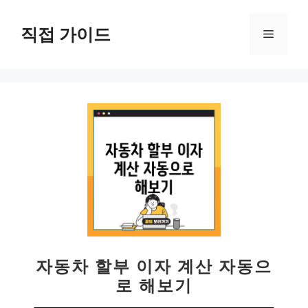
컨
텐
직접 가이드
메
츠
로
뉴
건
너
뛰
기
자동차 할부 이자 계산 자동으
로 해보기