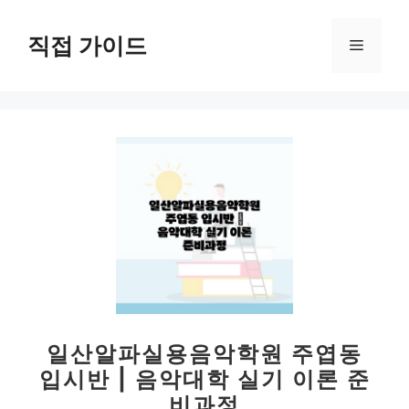
컨
텐
직접 가이드
메
츠
로
뉴
건
너
뛰
기
일산알파실용음악학원 주엽동
입시반 | 음악대학 실기 이론 준
비과정