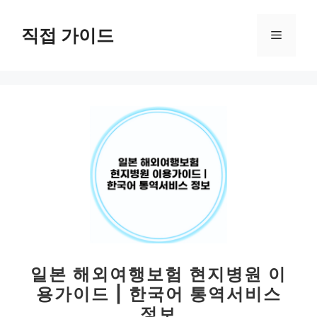
컨
텐
직접 가이드
메
츠
로
뉴
건
너
뛰
기
일본 해외여행보험 현지병원 이
용가이드 | 한국어 통역서비스
정보