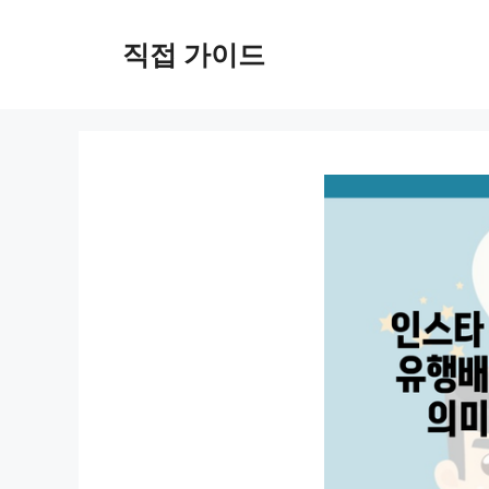
컨
텐
직접 가이드
츠
로
건
너
뛰
기