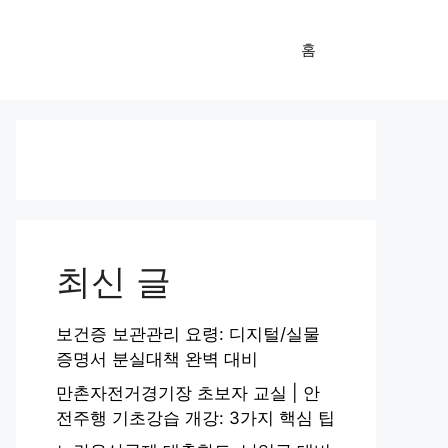
홈
최신 글
보건증 보관관리 요령: 디지털/실물
증명서 분실대책 완벽 대비
만촌자전거경기장 초보자 교실 | 안
전주행 기초강습 개강: 3가지 핵심 팁