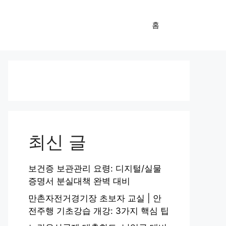
홈
최신 글
보건증 보관관리 요령: 디지털/실물
증명서 분실대책 완벽 대비
만촌자전거경기장 초보자 교실 | 안
전주행 기초강습 개강: 3가지 핵심 팁