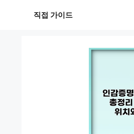
컨
텐
직접 가이드
츠
로
건
너
뛰
기