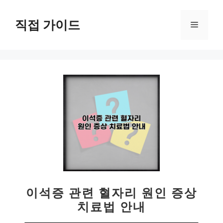
컨
텐
직접 가이드
메
츠
로
뉴
건
너
뛰
기
이석증 관련 혈자리 원인 증상
치료법 안내