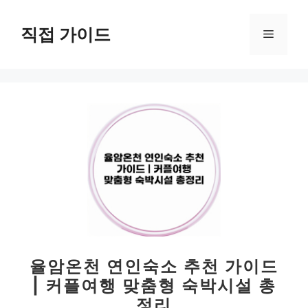
컨
텐
직접 가이드
메
츠
로
뉴
건
너
뛰
기
율암온천 연인숙소 추천 가이드
| 커플여행 맞춤형 숙박시설 총
정리