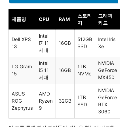
스토리
그래픽
제품명
CPU
RAM
지
카드
Intel
Dell XPS
512GB
Intel Iris
i7 11
16GB
13
SSD
Xe
세대
Intel
NVIDIA
LG Gram
1TB
i5 11
16GB
GeForce
15
NVMe
세대
MX450
NVIDIA
ASUS
AMD
1TB
GeForce
ROG
Ryzen
32GB
SSD
RTX
Zephyrus
9
3060