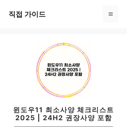
컨
텐
직접 가이드
메
츠
로
뉴
건
너
뛰
기
윈도우11 최소사양 체크리스트
2025 | 24H2 권장사양 포함