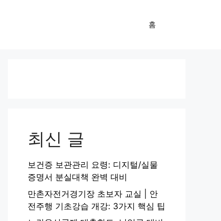
홈
최신 글
보건증 보관관리 요령: 디지털/실물
증명서 분실대책 완벽 대비
만촌자전거경기장 초보자 교실 | 안
전주행 기초강습 개강: 3가지 핵심 팁