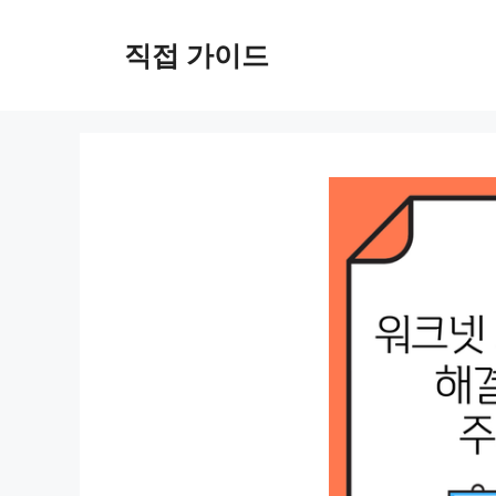
컨
텐
직접 가이드
츠
로
건
너
뛰
기