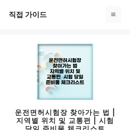
컨
텐
직접 가이드
메
츠
로
뉴
건
너
뛰
기
운전면허시험장 찾아가는 법 |
지역별 위치 및 교통편 | 시험
당일 준비물 체크리스트