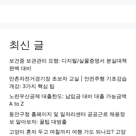
최신 글
보건증 보관관리 요령: 디지털/실물증명서 분실대책
완벽 대비
만촌자전거경기장 초보자 교실 | 안전주행 기초강습
개강: 3가지 핵심 팁
노란우산공제 대출한도: 납입금 대비 대출 가능금액
A to Z
동안구청 홈페이지 및 일자리센터 공공근로 채용정
보 알아보자: 꿀팁 대방출
고양이 혼자 두고 며칠까지 여행 가도 되나요? 고양