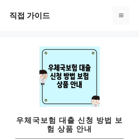
컨
텐
직접 가이드
메
츠
로
뉴
건
너
뛰
기
우체국보험 대출 신청 방법 보
험 상품 안내