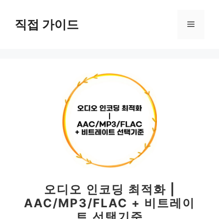
컨
텐
직접 가이드
메
츠
로
뉴
건
너
뛰
기
오디오 인코딩 최적화 |
AAC/MP3/FLAC + 비트레이
트 선택기준