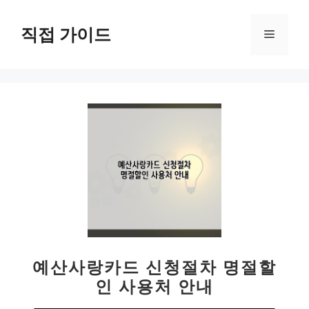
컨
텐
직접 가이드
메
츠
로
뉴
건
너
뛰
기
예산사랑카드 신청절차 명절할
인 사용처 안내