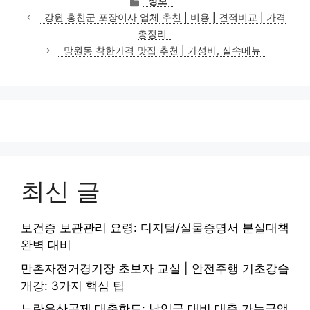
정보
테
강원 홍천군 포장이사 업체 추천 | 비용 | 견적비교 | 가격
고
총정리
리
망원동 착한가격 맛집 추천 | 가성비, 실속메뉴
최신 글
보건증 보관관리 요령: 디지털/실물증명서 분실대책
완벽 대비
만촌자전거경기장 초보자 교실 | 안전주행 기초강습
개강: 3가지 핵심 팁
노란우산공제 대출한도: 납입금 대비 대출 가능금액