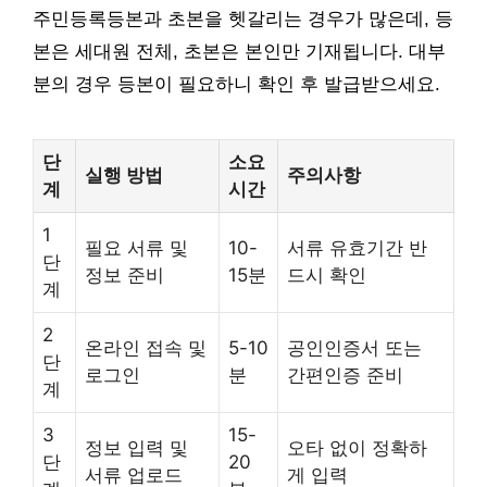
주민등록등본과 초본을 헷갈리는 경우가 많은데, 등
본은 세대원 전체, 초본은 본인만 기재됩니다. 대부
분의 경우 등본이 필요하니 확인 후 발급받으세요.
단
소요
실행 방법
주의사항
계
시간
1
필요 서류 및
10-
서류 유효기간 반
단
정보 준비
15분
드시 확인
계
2
온라인 접속 및
5-10
공인인증서 또는
단
로그인
분
간편인증 준비
계
3
15-
정보 입력 및
오타 없이 정확하
단
20
서류 업로드
게 입력