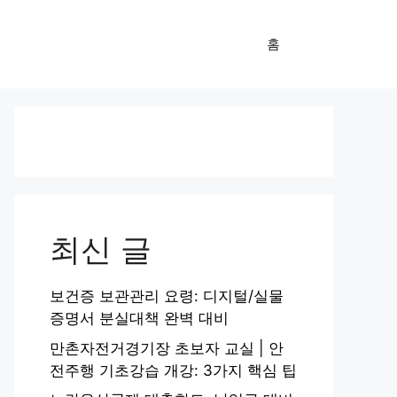
홈
최신 글
보건증 보관관리 요령: 디지털/실물
증명서 분실대책 완벽 대비
만촌자전거경기장 초보자 교실 | 안
전주행 기초강습 개강: 3가지 핵심 팁