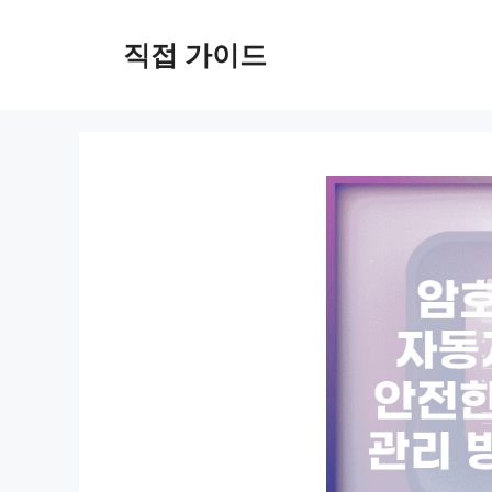
컨
텐
직접 가이드
츠
로
건
너
뛰
기