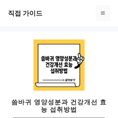
컨
텐
직접 가이드
메
츠
로
뉴
건
너
뛰
기
씀바귀 영양성분과 건강개선 효
능 섭취방법