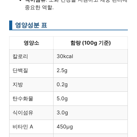
중요한 역할.
영양성분 표
영양소
함량 (100g 기준)
칼로리
30kcal
단백질
2.5g
지방
0.2g
탄수화물
5.0g
식이섬유
3.0g
비타민 A
450μg