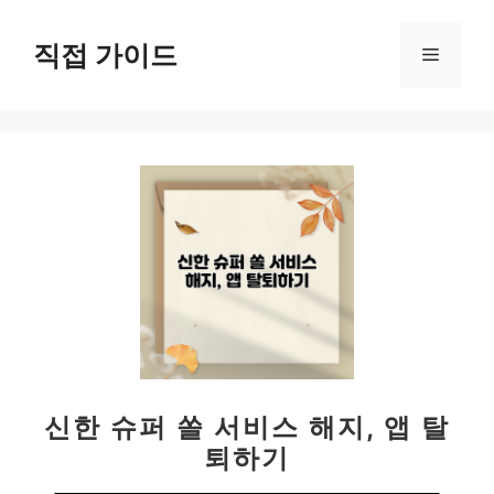
컨
텐
직접 가이드
메
츠
로
뉴
건
너
뛰
기
신한 슈퍼 쏠 서비스 해지, 앱 탈
퇴하기