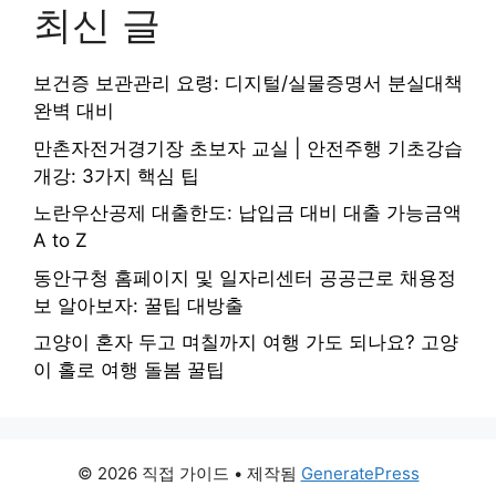
최신 글
보건증 보관관리 요령: 디지털/실물증명서 분실대책
완벽 대비
만촌자전거경기장 초보자 교실 | 안전주행 기초강습
개강: 3가지 핵심 팁
노란우산공제 대출한도: 납입금 대비 대출 가능금액
A to Z
동안구청 홈페이지 및 일자리센터 공공근로 채용정
보 알아보자: 꿀팁 대방출
고양이 혼자 두고 며칠까지 여행 가도 되나요? 고양
이 홀로 여행 돌봄 꿀팁
© 2026 직접 가이드
• 제작됨
GeneratePress