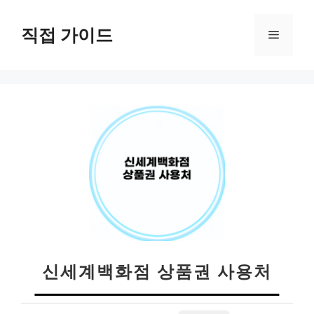
컨
텐
직접 가이드
메
츠
로
뉴
건
너
뛰
기
신세계백화점 상품권 사용처