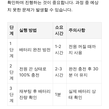
확인하며 진행하는 것이 중요합니다. 과정 중 예상
치 못한 문제가 발생할 수 있습니다.
단
소요
실행 방법
주의사항
계
시간
1
1-2
전원 꺼질 때까
단
배터리 완전 방전
시간
지 사용
계
2
전원 끈 상태로
2-3
완전 충전 후 30
단
100% 충전
시간
분 더 유지
계
3
재부팅 후 배터리
실제 배터리 상
단
1분
잔량 확인
태 확인
계