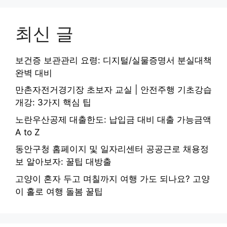
최신 글
보건증 보관관리 요령: 디지털/실물증명서 분실대책
완벽 대비
만촌자전거경기장 초보자 교실 | 안전주행 기초강습
개강: 3가지 핵심 팁
노란우산공제 대출한도: 납입금 대비 대출 가능금액
A to Z
동안구청 홈페이지 및 일자리센터 공공근로 채용정
보 알아보자: 꿀팁 대방출
고양이 혼자 두고 며칠까지 여행 가도 되나요? 고양
이 홀로 여행 돌봄 꿀팁