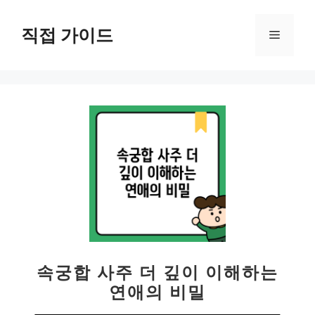
컨
텐
직접 가이드
메
츠
로
뉴
건
너
뛰
기
속궁합 사주 더 깊이 이해하는
연애의 비밀