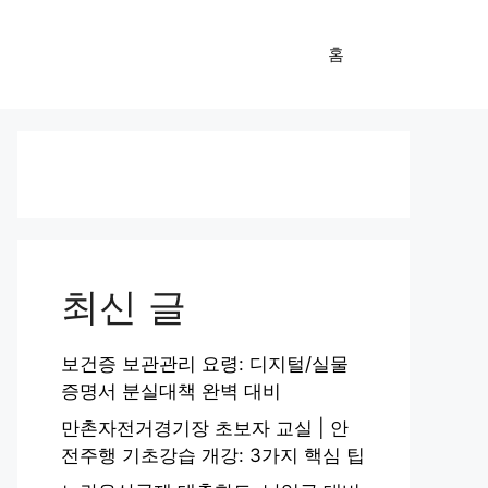
홈
최신 글
보건증 보관관리 요령: 디지털/실물
증명서 분실대책 완벽 대비
만촌자전거경기장 초보자 교실 | 안
전주행 기초강습 개강: 3가지 핵심 팁