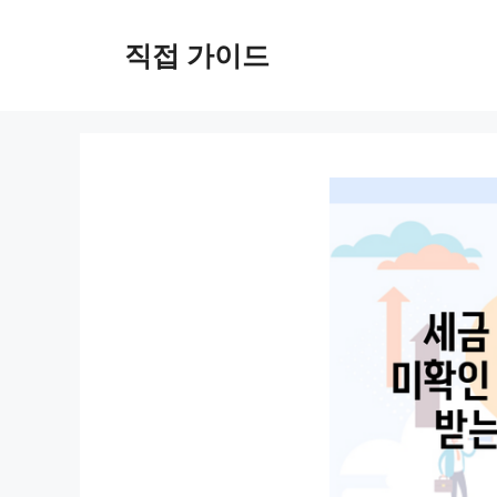
컨
텐
직접 가이드
츠
로
건
너
뛰
기