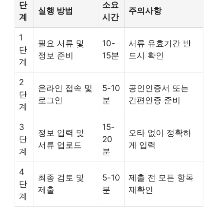
단
소요
실행 방법
주의사항
계
시간
1
필요 서류 및
10-
서류 유효기간 반
단
정보 준비
15분
드시 확인
계
2
온라인 접속 및
5-10
공인인증서 또는
단
로그인
분
간편인증 준비
계
3
15-
정보 입력 및
오타 없이 정확하
단
20
서류 업로드
게 입력
계
분
4
최종 검토 및
5-10
제출 전 모든 항목
단
제출
분
재확인
계