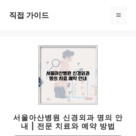
컨
텐
직접 가이드
메
츠
로
뉴
건
너
뛰
기
서울아산병원 신경외과 명의 안
내 | 전문 치료와 예약 방법