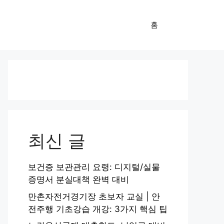
홈
최신 글
보건증 보관관리 요령: 디지털/실물
증명서 분실대책 완벽 대비
만촌자전거경기장 초보자 교실 | 안
전주행 기초강습 개강: 3가지 핵심 팁