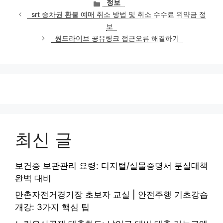
카
정보
테
srt 승차권 환불 예매 취소 방법 및 취소 수수료 위약금 정
고
보
리
원드라이브 공유링크 접근오류 해결하기
최신 글
보건증 보관관리 요령: 디지털/실물증명서 분실대책
완벽 대비
만촌자전거경기장 초보자 교실 | 안전주행 기초강습
개강: 3가지 핵심 팁