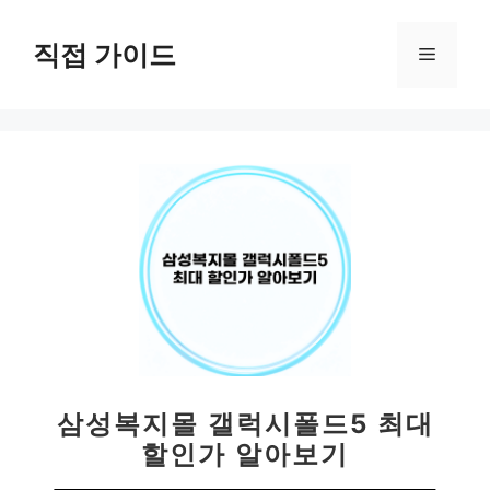
컨
텐
직접 가이드
메
츠
로
뉴
건
너
뛰
기
삼성복지몰 갤럭시폴드5 최대
할인가 알아보기