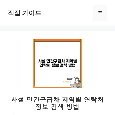
컨
텐
직접 가이드
메
츠
로
뉴
건
너
뛰
기
사설 민간구급차 지역별 연락처
정보 검색 방법