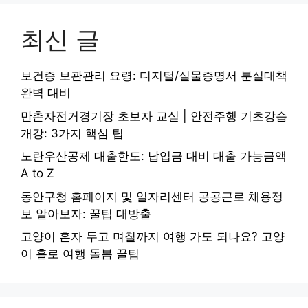
최신 글
보건증 보관관리 요령: 디지털/실물증명서 분실대책
완벽 대비
만촌자전거경기장 초보자 교실 | 안전주행 기초강습
개강: 3가지 핵심 팁
노란우산공제 대출한도: 납입금 대비 대출 가능금액
A to Z
동안구청 홈페이지 및 일자리센터 공공근로 채용정
보 알아보자: 꿀팁 대방출
고양이 혼자 두고 며칠까지 여행 가도 되나요? 고양
이 홀로 여행 돌봄 꿀팁