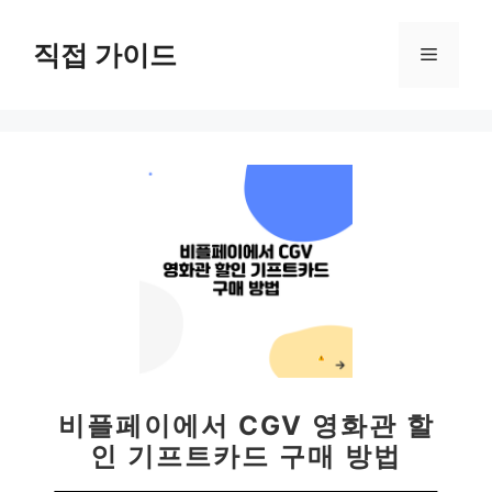
컨
텐
직접 가이드
메
츠
로
뉴
건
너
뛰
기
비플페이에서 CGV 영화관 할
인 기프트카드 구매 방법