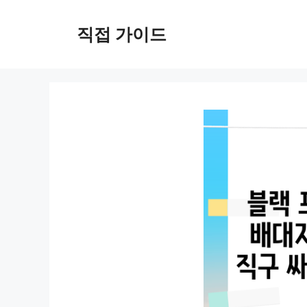
컨
텐
직접 가이드
츠
로
건
너
뛰
기