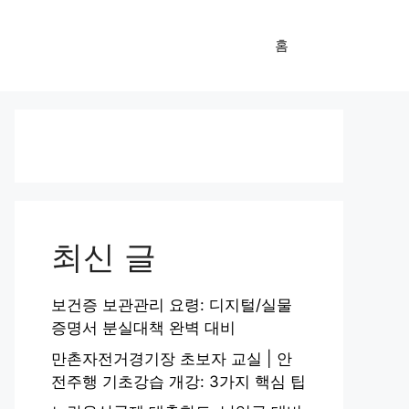
홈
최신 글
보건증 보관관리 요령: 디지털/실물
증명서 분실대책 완벽 대비
만촌자전거경기장 초보자 교실 | 안
전주행 기초강습 개강: 3가지 핵심 팁