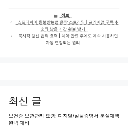
카
정보
테
스포티파이 환불받는법 음악 스트리밍 | 프리미엄 구독 취
고
소와 남은 기간 환불 받기
리
묵시적 갱신 법적 효력 | 계약 만료 후에도 계속 사용하면
자동 연장되는 원리
최신 글
보건증 보관관리 요령: 디지털/실물증명서 분실대책
완벽 대비