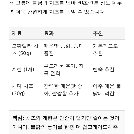
용 그릇에 불닭과 치즈를 담아 30초~1분 정도 데우
면 더욱 간편하게 치즈를 녹일 수 있습니다.
재료
효과
추천
모짜렐라 치
매운맛 중화, 풍미
기본적으로
즈 (50g)
증진
추천
부드러움 추가, 자
계란 (1개)
반숙 추천
극 완화
체다 치즈
강력한 매운맛 중
아주 매운 불
(30g)
화, 짭짤함 추가
닭에 적합
핵심:
치즈와 계란은 단순히 맵기만 줄이는 것이
아니라, 불닭의 풍미를 한층 더 업그레이드해주