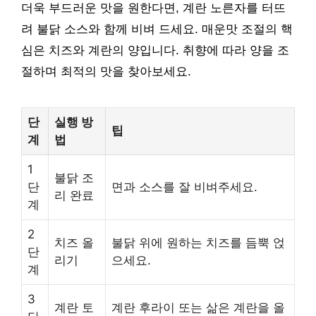
더욱 부드러운 맛을 원한다면, 계란 노른자를 터뜨
려 불닭 소스와 함께 비벼 드세요. 매운맛 조절의 핵
심은 치즈와 계란의 양입니다. 취향에 따라 양을 조
절하며 최적의 맛을 찾아보세요.
단
실행 방
팁
계
법
1
불닭 조
단
면과 소스를 잘 비벼주세요.
리 완료
계
2
치즈 올
불닭 위에 원하는 치즈를 듬뿍 얹
단
리기
으세요.
계
3
계란 토
계란 후라이 또는 삶은 계란을 올