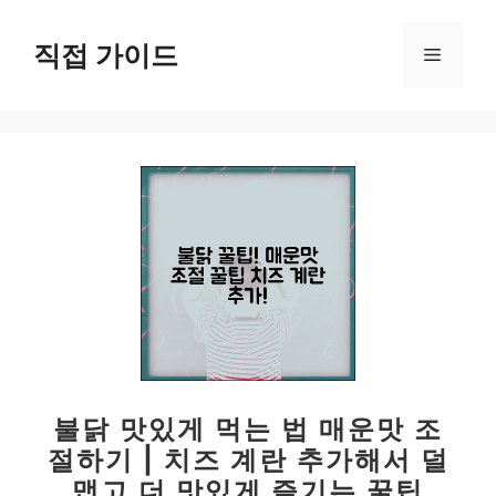
컨
텐
직접 가이드
메
츠
로
뉴
건
너
뛰
기
불닭 맛있게 먹는 법 매운맛 조
절하기 | 치즈 계란 추가해서 덜
맵고 더 맛있게 즐기는 꿀팁