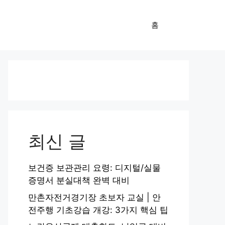
홈
최신 글
보건증 보관관리 요령: 디지털/실물
증명서 분실대책 완벽 대비
만촌자전거경기장 초보자 교실 | 안
전주행 기초강습 개강: 3가지 핵심 팁