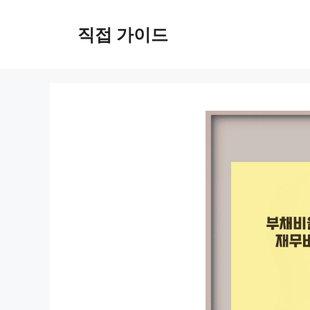
컨
텐
직접 가이드
츠
로
건
너
뛰
기