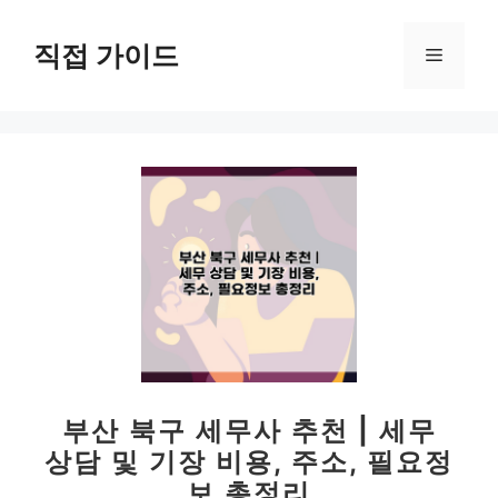
컨
텐
직접 가이드
메
츠
로
뉴
건
너
뛰
기
부산 북구 세무사 추천 | 세무
상담 및 기장 비용, 주소, 필요정
보 총정리