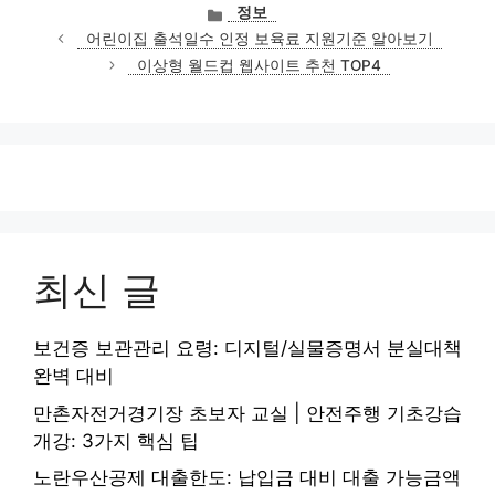
카
정보
테
어린이집 출석일수 인정 보육료 지원기준 알아보기
고
이상형 월드컵 웹사이트 추천 TOP4
리
최신 글
보건증 보관관리 요령: 디지털/실물증명서 분실대책
완벽 대비
만촌자전거경기장 초보자 교실 | 안전주행 기초강습
개강: 3가지 핵심 팁
노란우산공제 대출한도: 납입금 대비 대출 가능금액