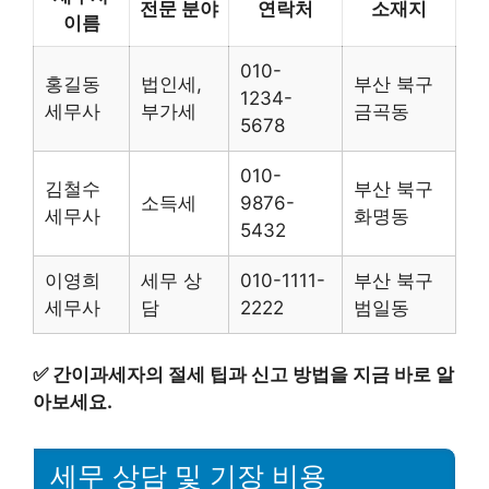
전문 분야
연락처
소재지
이름
010-
홍길동
법인세,
부산 북구
1234-
세무사
부가세
금곡동
5678
010-
김철수
부산 북구
소득세
9876-
세무사
화명동
5432
이영희
세무 상
010-1111-
부산 북구
세무사
담
2222
범일동
✅
간이과세자의 절세 팁과 신고 방법을 지금 바로 알
아보세요.
세무 상담 및 기장 비용