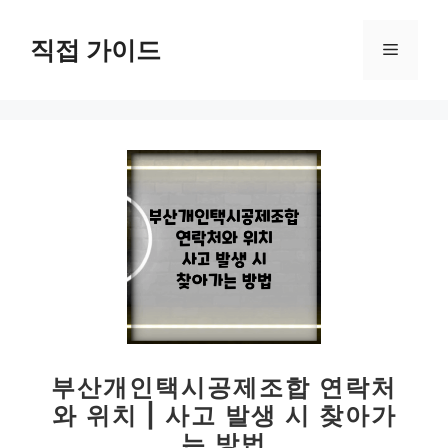
컨
텐
직접 가이드
메
츠
로
뉴
건
너
뛰
기
부산개인택시공제조합 연락처
와 위치 | 사고 발생 시 찾아가
는 방법