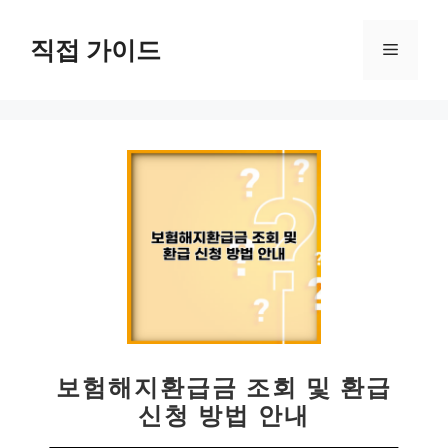
컨
텐
직접 가이드
메
츠
로
뉴
건
너
뛰
기
보험해지환급금 조회 및 환급
신청 방법 안내