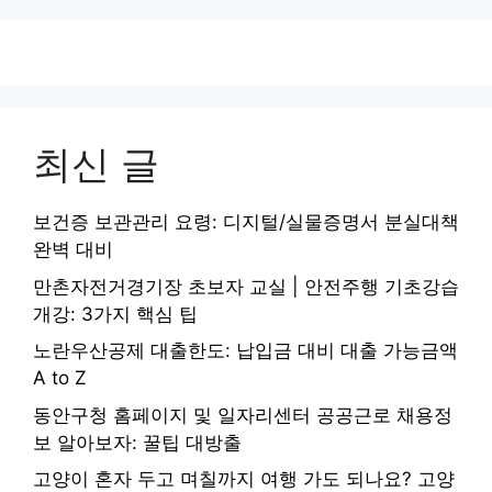
최신 글
보건증 보관관리 요령: 디지털/실물증명서 분실대책
완벽 대비
만촌자전거경기장 초보자 교실 | 안전주행 기초강습
개강: 3가지 핵심 팁
노란우산공제 대출한도: 납입금 대비 대출 가능금액
A to Z
동안구청 홈페이지 및 일자리센터 공공근로 채용정
보 알아보자: 꿀팁 대방출
고양이 혼자 두고 며칠까지 여행 가도 되나요? 고양