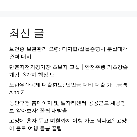
최신 글
보건증 보관관리 요령: 디지털/실물증명서 분실대책
완벽 대비
만촌자전거경기장 초보자 교실 | 안전주행 기초강습
개강: 3가지 핵심 팁
노란우산공제 대출한도: 납입금 대비 대출 가능금액
A to Z
동안구청 홈페이지 및 일자리센터 공공근로 채용정
보 알아보자: 꿀팁 대방출
고양이 혼자 두고 며칠까지 여행 가도 되나요? 고양
이 홀로 여행 돌봄 꿀팁