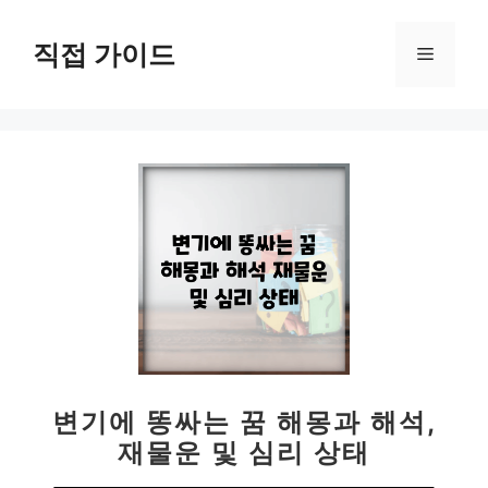
컨
텐
직접 가이드
메
츠
로
뉴
건
너
뛰
기
변기에 똥싸는 꿈 해몽과 해석,
재물운 및 심리 상태