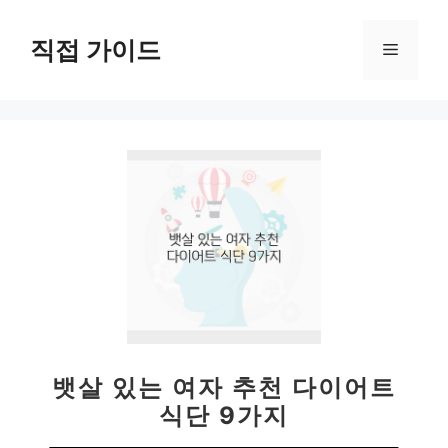
컨
텐
직접 가이드
메
츠
로
뉴
건
너
뛰
기
뱃살 있는 여자 추천 다이어트
식단 9가지