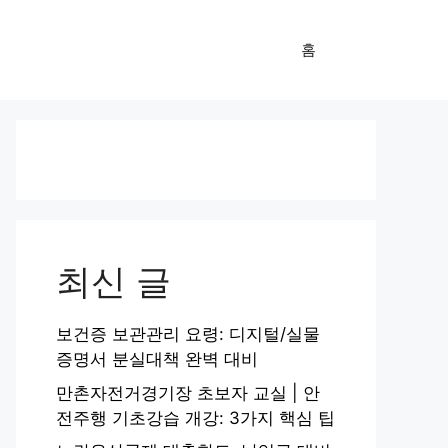
홈
최신 글
보건증 보관관리 요령: 디지털/실물
증명서 분실대책 완벽 대비
만촌자전거경기장 초보자 교실 | 안
전주행 기초강습 개강: 3가지 핵심 팁