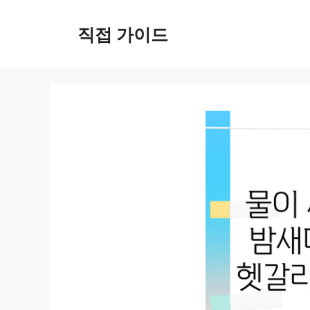
컨
텐
직접 가이드
츠
로
건
너
뛰
기