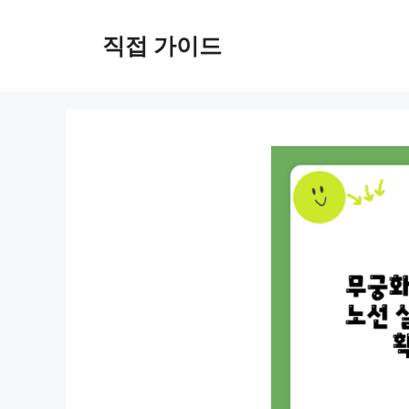
컨
텐
직접 가이드
츠
로
건
너
뛰
기