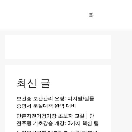
홈
최신 글
보건증 보관관리 요령: 디지털/실물
증명서 분실대책 완벽 대비
만촌자전거경기장 초보자 교실 | 안
전주행 기초강습 개강: 3가지 핵심 팁