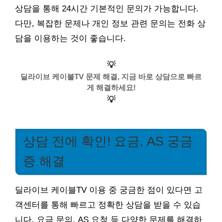
상담을 통해 24시간 기본적인 문의가 가능합니다.
다만, 복잡한 문제나 개인 정보 관련 문의는 전화 상
담을 이용하는 것이 좋습니다.
💡
딜라이브 케이블TV 문제 해결, 지금 바로 상담으로 빠르
게 해결하세요!
💡
상담 전에 확인! 요금, AS 궁금
증 해결
딜라이브 케이블TV 이용 중 궁금한 점이 있다면 고
객센터를 통해 빠르고 정확한 상담을 받을 수 있습
니다. 요금 문의, AS 요청 등 다양한 문제를 해결하