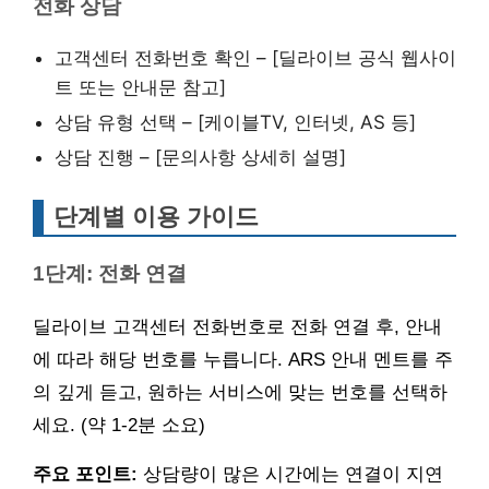
전화 상담
고객센터 전화번호 확인 – [딜라이브 공식 웹사이
트 또는 안내문 참고]
상담 유형 선택 – [케이블TV, 인터넷, AS 등]
상담 진행 – [문의사항 상세히 설명]
단계별 이용 가이드
1단계: 전화 연결
딜라이브 고객센터 전화번호로 전화 연결 후, 안내
에 따라 해당 번호를 누릅니다. ARS 안내 멘트를 주
의 깊게 듣고, 원하는 서비스에 맞는 번호를 선택하
세요. (약 1-2분 소요)
주요 포인트:
상담량이 많은 시간에는 연결이 지연