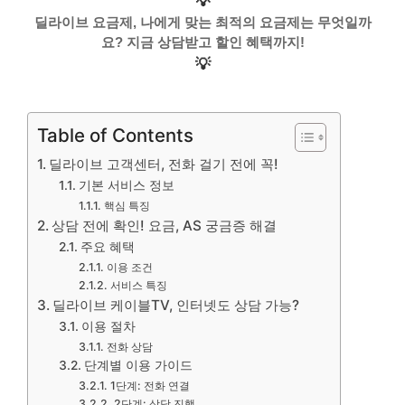
💡
딜라이브 요금제, 나에게 맞는 최적의 요금제는 무엇일까
요? 지금 상담받고 할인 혜택까지!
💡
Table of Contents
딜라이브 고객센터, 전화 걸기 전에 꼭!
기본 서비스 정보
핵심 특징
상담 전에 확인! 요금, AS 궁금증 해결
주요 혜택
이용 조건
서비스 특징
딜라이브 케이블TV, 인터넷도 상담 가능?
이용 절차
전화 상담
단계별 이용 가이드
1단계: 전화 연결
2단계: 상담 진행