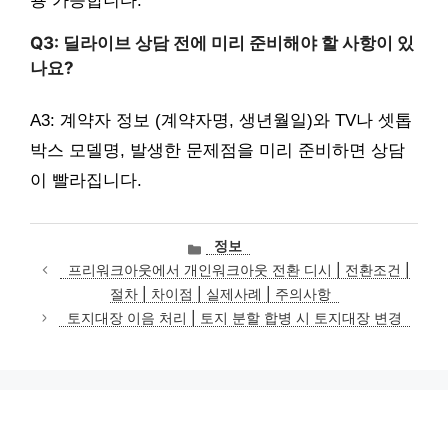
용 가능합니다.
Q3: 딜라이브 상담 전에 미리 준비해야 할 사항이 있
나요?
A3: 계약자 정보 (계약자명, 생년월일)와 TV나 셋톱
박스 모델명, 발생한 문제점을 미리 준비하면 상담
이 빨라집니다.
카
정보
테
프리워크아웃에서 개인워크아웃 전환 디시 | 전환조건 |
고
절차 | 차이점 | 실제사례 | 주의사항
리
토지대장 이음 처리 | 토지 분할 합병 시 토지대장 변경