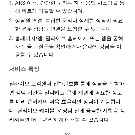
ARS 이용: 간단한 문의는 자동 응답 시스템을 통
해 빠르게 해결할 수 있습니다.
상담원 연결: 복잡한 문의나 상세한 상담이 필요
한 경우 상담원 연결을 요청할 수 있습니다.
홈페이지/앱: 딜라이브 홈페이지 또는 앱을 통해
자주 묻는 질문을 확인하거나 온라인 상담을 이
용할 수 있습니다.
서비스 특징
딜라이브 고객센터 전화번호를 통해 상담을 진행하
면 상담 시간을 절약하고 문제 해결에 필요한 정보
를 미리 준비하여 더욱 효율적인 상담이 가능합니
다. 딜라이브 케이블TV 상담 전에 궁금한 사항을 정
리해두면 더욱 편리하게 이용할 수 있습니다.