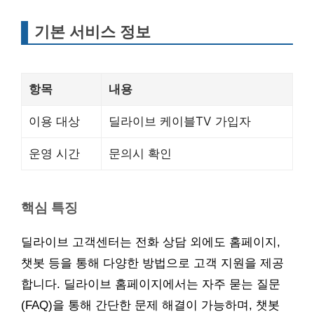
기본 서비스 정보
항목
내용
이용 대상
딜라이브 케이블TV 가입자
운영 시간
문의시 확인
핵심 특징
딜라이브 고객센터는 전화 상담 외에도 홈페이지,
챗봇 등을 통해 다양한 방법으로 고객 지원을 제공
합니다. 딜라이브 홈페이지에서는 자주 묻는 질문
(FAQ)을 통해 간단한 문제 해결이 가능하며, 챗봇